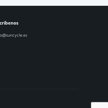
críbenos
fo@suncycle.es