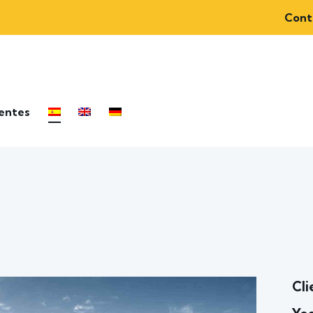
Cont
ientes
Cli