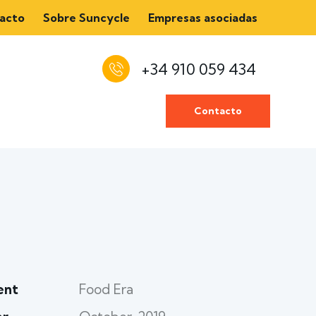
acto
Sobre Suncycle
Empresas asociadas
+34 910 059 434
Contacto
ent
Food Era