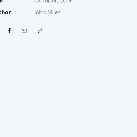
ar
October, 2019
thor
John Miles