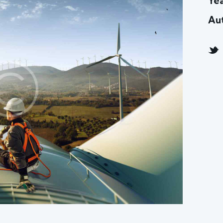
Ye
Au